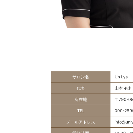
サロン名
Un Lys
代表
山本 有利
所在地
〒790-
TEL
090-289
メールアドレス
info@unl